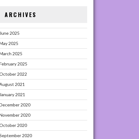
ARCHIVES
June 2025
May 2025
March 2025
February 2025
October 2022
August 2021
January 2021
December 2020
November 2020
October 2020
September 2020