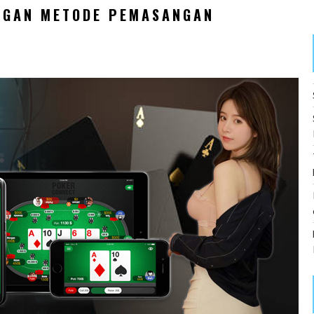
NGAN METODE PEMASANGAN