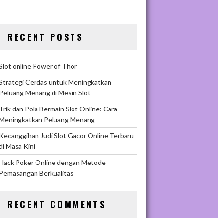
RECENT POSTS
Slot online Power of Thor
Strategi Cerdas untuk Meningkatkan
Peluang Menang di Mesin Slot
Trik dan Pola Bermain Slot Online: Cara
Meningkatkan Peluang Menang
Kecanggihan Judi Slot Gacor Online Terbaru
di Masa Kini
Hack Poker Online dengan Metode
Pemasangan Berkualitas
RECENT COMMENTS