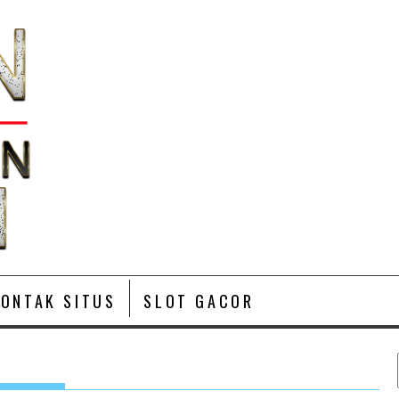
KONTAK SITUS
SLOT GACOR