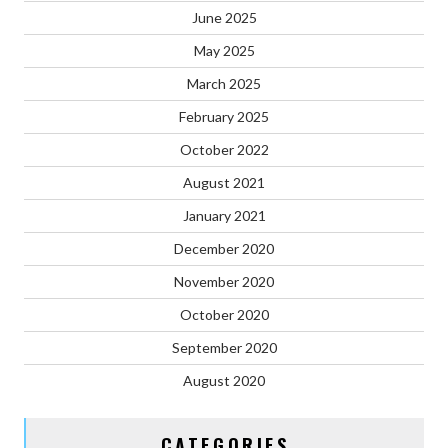
June 2025
May 2025
March 2025
February 2025
October 2022
August 2021
January 2021
December 2020
November 2020
October 2020
September 2020
August 2020
CATEGORIES