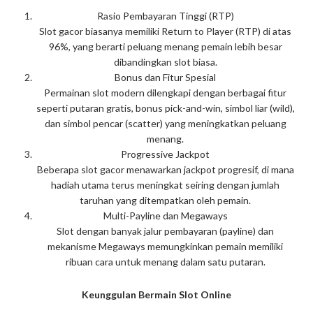
Rasio Pembayaran Tinggi (RTP)
Slot gacor biasanya memiliki Return to Player (RTP) di atas
96%, yang berarti peluang menang pemain lebih besar
dibandingkan slot biasa.
Bonus dan Fitur Spesial
Permainan slot modern dilengkapi dengan berbagai fitur
seperti putaran gratis, bonus pick-and-win, simbol liar (wild),
dan simbol pencar (scatter) yang meningkatkan peluang
menang.
Progressive Jackpot
Beberapa slot gacor menawarkan jackpot progresif, di mana
hadiah utama terus meningkat seiring dengan jumlah
taruhan yang ditempatkan oleh pemain.
Multi-Payline dan Megaways
Slot dengan banyak jalur pembayaran (payline) dan
mekanisme Megaways memungkinkan pemain memiliki
ribuan cara untuk menang dalam satu putaran.
Keunggulan Bermain Slot Online