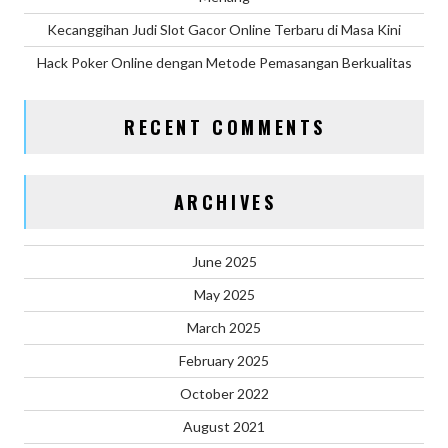
Kecanggihan Judi Slot Gacor Online Terbaru di Masa Kini
Hack Poker Online dengan Metode Pemasangan Berkualitas
RECENT COMMENTS
ARCHIVES
June 2025
May 2025
March 2025
February 2025
October 2022
August 2021