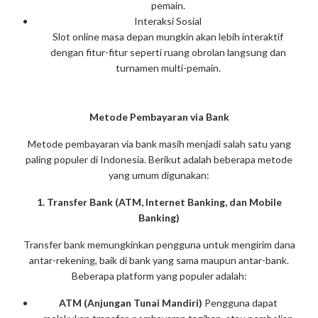
pemain.
Interaksi Sosial
Slot online masa depan mungkin akan lebih interaktif
dengan fitur-fitur seperti ruang obrolan langsung dan
turnamen multi-pemain.
Metode Pembayaran via Bank
Metode pembayaran via bank masih menjadi salah satu yang
paling populer di Indonesia. Berikut adalah beberapa metode
yang umum digunakan:
1. Transfer Bank (ATM, Internet Banking, dan Mobile
Banking)
Transfer bank memungkinkan pengguna untuk mengirim dana
antar-rekening, baik di bank yang sama maupun antar-bank.
Beberapa platform yang populer adalah:
ATM (Anjungan Tunai Mandiri)
Pengguna dapat