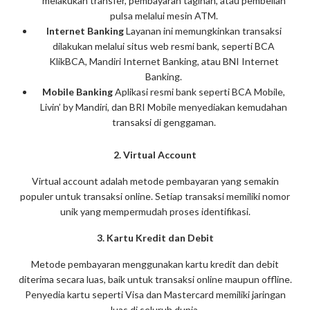
melakukan transfer, pembayaran tagihan, atau pembelian
pulsa melalui mesin ATM.
Internet Banking
Layanan ini memungkinkan transaksi
dilakukan melalui situs web resmi bank, seperti BCA
KlikBCA, Mandiri Internet Banking, atau BNI Internet
Banking.
Mobile Banking
Aplikasi resmi bank seperti BCA Mobile,
Livin’ by Mandiri, dan BRI Mobile menyediakan kemudahan
transaksi di genggaman.
2. Virtual Account
Virtual account adalah metode pembayaran yang semakin
populer untuk transaksi online. Setiap transaksi memiliki nomor
unik yang mempermudah proses identifikasi.
3. Kartu Kredit dan Debit
Metode pembayaran menggunakan kartu kredit dan debit
diterima secara luas, baik untuk transaksi online maupun offline.
Penyedia kartu seperti Visa dan Mastercard memiliki jaringan
luas di seluruh dunia.