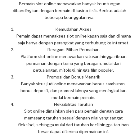
Bermain slot online menawarkan banyak keuntungan
dibandingkan dengan bermain di kasino fisik. Berikut adalah
beberapa keunggulannya:
Kemudahan Akses
Pemain dapat mengakses slot online kapan saja dan di mana
saja hanya dengan perangkat yang terhubung ke internet.
Beragam Pilihan Permainan
Platform slot online menawarkan ratusan hingga ribuan
permainan dengan tema yang beragam, mulai dari
petualangan, mitologi, hingga film populer.
Promosi dan Bonus Menarik
Banyak situs judi online menawarkan bonus sambutan,
bonus deposit, dan promosi lainnya yang meningkatkan
modal bermain pemain.
Fleksibilitas Taruhan
Slot online dimainkan oleh para pemain dengan cara
memasang taruhan sesuai dengan nilai yang sangat
fleksibel, sehingga mulai dari taruhan kecil hingga taruhan
besar dapat diterima dipermainan ini.