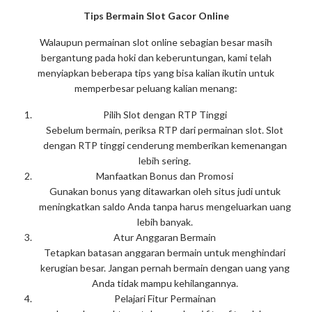
Tips Bermain Slot Gacor Online
Walaupun permainan slot online sebagian besar masih
bergantung pada hoki dan keberuntungan, kami telah
menyiapkan beberapa tips yang bisa kalian ikutin untuk
memperbesar peluang kalian menang:
Pilih Slot dengan RTP Tinggi
Sebelum bermain, periksa RTP dari permainan slot. Slot
dengan RTP tinggi cenderung memberikan kemenangan
lebih sering.
Manfaatkan Bonus dan Promosi
Gunakan bonus yang ditawarkan oleh situs judi untuk
meningkatkan saldo Anda tanpa harus mengeluarkan uang
lebih banyak.
Atur Anggaran Bermain
Tetapkan batasan anggaran bermain untuk menghindari
kerugian besar. Jangan pernah bermain dengan uang yang
Anda tidak mampu kehilangannya.
Pelajari Fitur Permainan