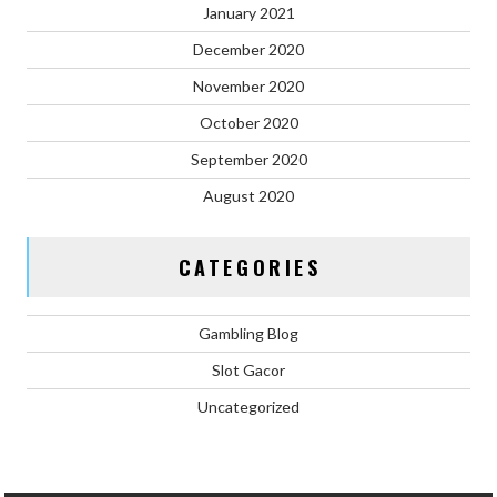
January 2021
December 2020
November 2020
October 2020
September 2020
August 2020
CATEGORIES
Gambling Blog
Slot Gacor
Uncategorized