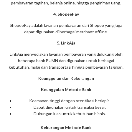
pembayaran tagihan, belanja online, hingga pengiriman uang.
4. ShopeePay
ShopeePay adalah layanan pembayaran dari Shopee yang juga
dapat digunakan di berbagai merchant offline.
5. LinkAja
LinkAja menyediakan layanan pembayaran yang didukung oleh
beberapa bank BUMN dan digunakan untuk berbagai
kebutuhan, mulai dari transportasi hingga pembayaran tagihan.
Keunggulan dan Kekurangan
Keunggulan Metode Bank
Keamanan tinggi dengan otentikasi berlapis.
Dapat digunakan untuk transaksi besar.
Dukungan luas untuk kebutuhan bisnis.
Kekurangan Metode Bank