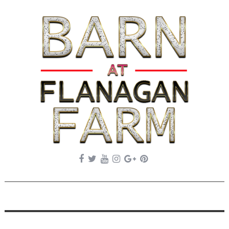
S
k
i
p
t
o
c
o
n
t
e
n
t