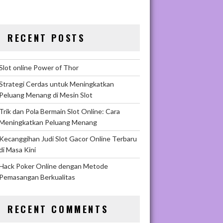
RECENT POSTS
Slot online Power of Thor
Strategi Cerdas untuk Meningkatkan
Peluang Menang di Mesin Slot
Trik dan Pola Bermain Slot Online: Cara
Meningkatkan Peluang Menang
Kecanggihan Judi Slot Gacor Online Terbaru
di Masa Kini
Hack Poker Online dengan Metode
Pemasangan Berkualitas
RECENT COMMENTS