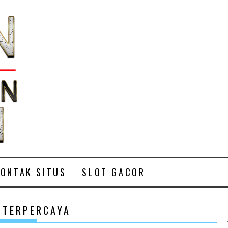
KONTAK SITUS
SLOT GACOR
 TERPERCAYA