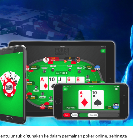
tentu untuk digunakan ke dalam permainan poker online, sehingga