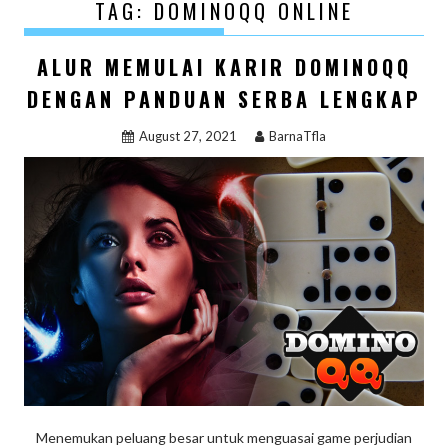
TAG:
DOMINOQQ ONLINE
ALUR MEMULAI KARIR DOMINOQQ
DENGAN PANDUAN SERBA LENGKAP
August 27, 2021
BarnaTfla
Menemukan peluang besar untuk menguasai game perjudian