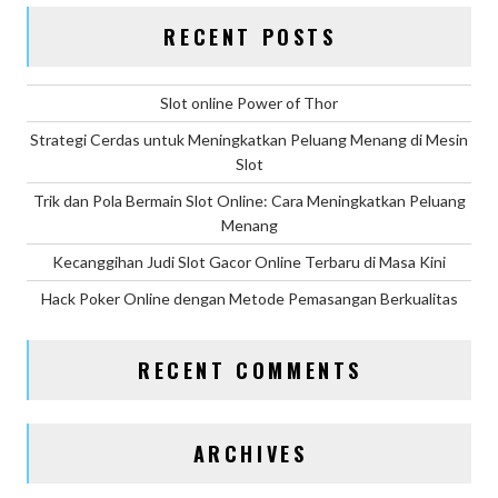
RECENT POSTS
Slot online Power of Thor
Strategi Cerdas untuk Meningkatkan Peluang Menang di Mesin
Slot
Trik dan Pola Bermain Slot Online: Cara Meningkatkan Peluang
Menang
Kecanggihan Judi Slot Gacor Online Terbaru di Masa Kini
Hack Poker Online dengan Metode Pemasangan Berkualitas
RECENT COMMENTS
ARCHIVES