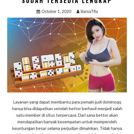
SUDAH TERSEDIA LENGKAP
October 1, 2020
BarnaTfla
Layanan yang dapat membantu para pemain judi dominoqq
hanya bisa didapatkan setelah bettor berhasil menjadi salah
satu member di situs terpercaya. Dari sana bettor akan
mendapatkan banyak kesempatan untuk memperoleh
keuntungan besar selama perjudian dimainkan. Tidak hanya