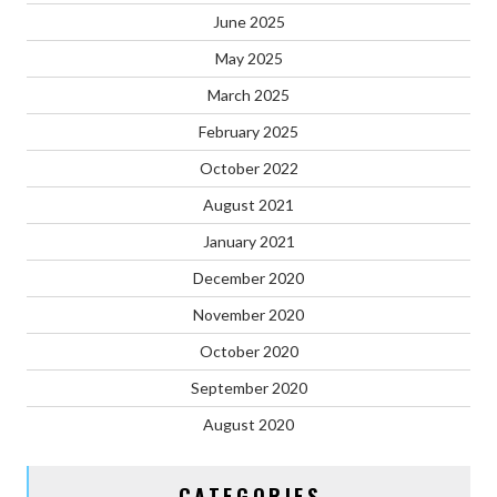
June 2025
May 2025
March 2025
February 2025
October 2022
August 2021
January 2021
December 2020
November 2020
October 2020
September 2020
August 2020
CATEGORIES