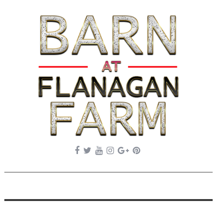
S
k
i
p
t
o
c
o
n
t
e
n
t