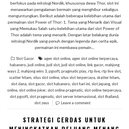
berfokus pada mitologi Nordik, khususnya dewa Thor, slot ini
menawarkan pengalaman bermain yang menghibur sekaligus
menguntungkan. Berikut adalah beberapa kelebihan utama dari
permainan slot Power of Thor: 1. Tema yang Menarik dan Visual
yang Memukau Salah satu kelebihan utama dari slot Power of
Thor adalah tema yang menarik. Dengan latar belakang dunia
mitologi Nordik yang penuh dengan legenda dan cerita epik,
permainan ini membawa pemain…
,
,
Slot Gacor
agen slot online
agen slot online terpercaya
,
,
,
,
,
habanero
judi online
judi slot
judi slot online
link gacor
mahjong
,
,
,
,
,
,
ways 2
mahjong wins 3
pgsoft
pragmatic play
rtp live
rtp live slot
,
,
,
,
scatter hitam
situs slot online
situs slot terpercaya
skatter hitam
,
,
,
,
,
slot dana
slot gacor
slot habanero
slot hari ini
slot jepang
slot
,
,
,
,
online
slot online joker
slot online pragmatic
slot online terpercaya
,
,
,
,
slot pgsoft
slot pragmatic
slot server internasional
slot thailand
slot zeus
Leave a comment
STRATEGI CERDAS UNTUK