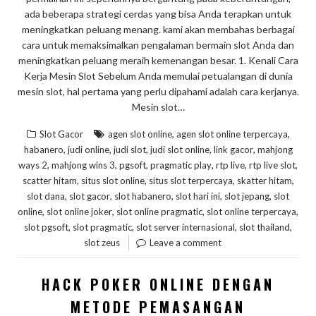
ada beberapa strategi cerdas yang bisa Anda terapkan untuk
meningkatkan peluang menang. kami akan membahas berbagai
cara untuk memaksimalkan pengalaman bermain slot Anda dan
meningkatkan peluang meraih kemenangan besar. 1. Kenali Cara
Kerja Mesin Slot Sebelum Anda memulai petualangan di dunia
mesin slot, hal pertama yang perlu dipahami adalah cara kerjanya.
Mesin slot…
,
,
Slot Gacor
agen slot online
agen slot online terpercaya
,
,
,
,
,
habanero
judi online
judi slot
judi slot online
link gacor
mahjong
,
,
,
,
,
,
ways 2
mahjong wins 3
pgsoft
pragmatic play
rtp live
rtp live slot
,
,
,
,
scatter hitam
situs slot online
situs slot terpercaya
skatter hitam
,
,
,
,
,
slot dana
slot gacor
slot habanero
slot hari ini
slot jepang
slot
,
,
,
,
online
slot online joker
slot online pragmatic
slot online terpercaya
,
,
,
,
slot pgsoft
slot pragmatic
slot server internasional
slot thailand
slot zeus
Leave a comment
HACK POKER ONLINE DENGAN
METODE PEMASANGAN