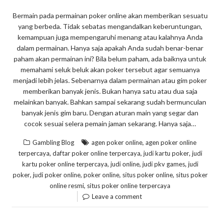
Bermain pada permainan poker online akan memberikan sesuatu
yang berbeda. Tidak sebatas mengandalkan keberuntungan,
kemampuan juga mempengaruhi menang atau kalahnya Anda
dalam permainan. Hanya saja apakah Anda sudah benar-benar
paham akan permainan ini? Bila belum paham, ada baiknya untuk
memahami seluk beluk akan poker tersebut agar semuanya
menjadi lebih jelas. Sebenarnya dalam permainan atau gim poker
memberikan banyak jenis. Bukan hanya satu atau dua saja
melainkan banyak. Bahkan sampai sekarang sudah bermunculan
banyak jenis gim baru. Dengan aturan main yang segar dan
cocok sesuai selera pemain jaman sekarang. Hanya saja…
,
Gambling Blog
agen poker online
agen poker online
,
,
,
terpercaya
daftar poker online terpercaya
judi kartu poker
judi
,
,
,
kartu poker online terpercaya
judi online
judi pkv games
judi
,
,
,
,
poker
judi poker online
poker online
situs poker online
situs poker
,
online resmi
situs poker online terpercaya
Leave a comment