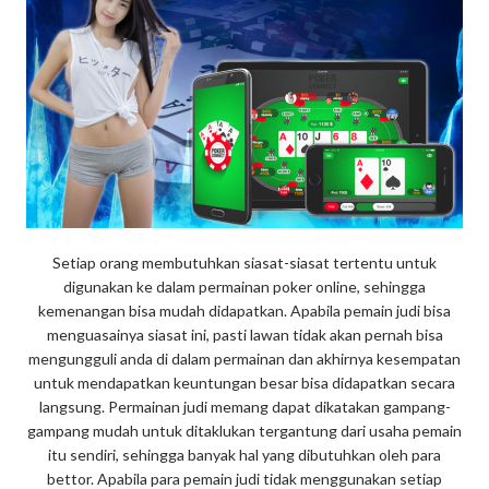
Setiap orang membutuhkan siasat-siasat tertentu untuk
digunakan ke dalam permainan poker online, sehingga
kemenangan bisa mudah didapatkan. Apabila pemain judi bisa
menguasainya siasat ini, pasti lawan tidak akan pernah bisa
mengungguli anda di dalam permainan dan akhirnya kesempatan
untuk mendapatkan keuntungan besar bisa didapatkan secara
langsung. Permainan judi memang dapat dikatakan gampang-
gampang mudah untuk ditaklukan tergantung dari usaha pemain
itu sendiri, sehingga banyak hal yang dibutuhkan oleh para
bettor. Apabila para pemain judi tidak menggunakan setiap