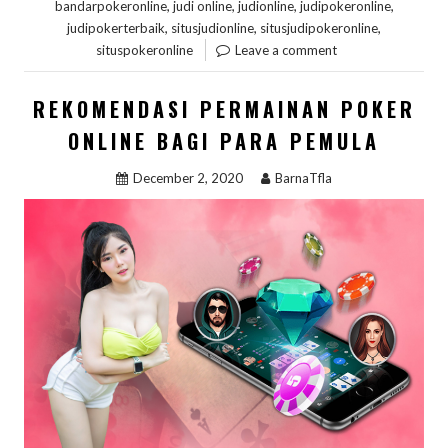
,
,
,
,
bandarpokeronline
judi online
judionline
judipokeronline
,
,
,
judipokerterbaik
situsjudionline
situsjudipokeronline
situspokeronline
Leave a comment
REKOMENDASI PERMAINAN POKER
ONLINE BAGI PARA PEMULA
December 2, 2020
BarnaTfla