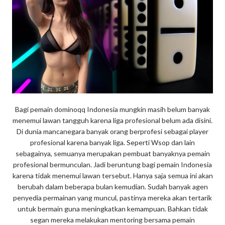
Bagi pemain dominoqq Indonesia mungkin masih belum banyak
menemui lawan tangguh karena liga profesional belum ada disini.
Di dunia mancanegara banyak orang berprofesi sebagai player
profesional karena banyak liga. Seperti Wsop dan lain
sebagainya, semuanya merupakan pembuat banyaknya pemain
profesional bermunculan. Jadi beruntung bagi pemain Indonesia
karena tidak menemui lawan tersebut. Hanya saja semua ini akan
berubah dalam beberapa bulan kemudian. Sudah banyak agen
penyedia permainan yang muncul, pastinya mereka akan tertarik
untuk bermain guna meningkatkan kemampuan. Bahkan tidak
segan mereka melakukan mentoring bersama pemain