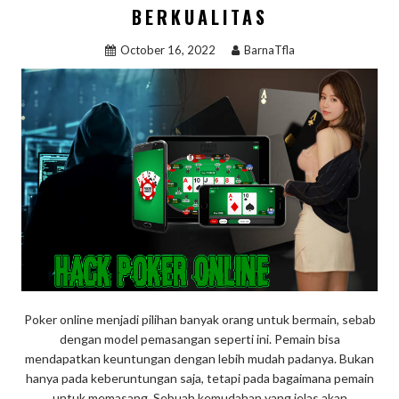
BERKUALITAS
October 16, 2022
BarnaTfla
Poker online menjadi pilihan banyak orang untuk bermain, sebab
dengan model pemasangan seperti ini. Pemain bisa
mendapatkan keuntungan dengan lebih mudah padanya. Bukan
hanya pada keberuntungan saja, tetapi pada bagaimana pemain
untuk memasang. Sebuah kemudahan yang jelas akan