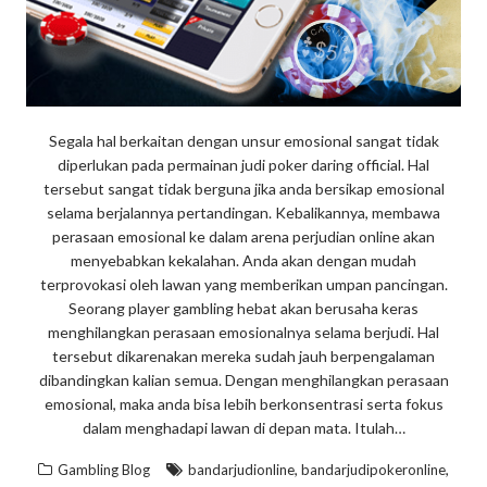
Segala hal berkaitan dengan unsur emosional sangat tidak
diperlukan pada permainan judi poker daring official. Hal
tersebut sangat tidak berguna jika anda bersikap emosional
selama berjalannya pertandingan. Kebalikannya, membawa
perasaan emosional ke dalam arena perjudian online akan
menyebabkan kekalahan. Anda akan dengan mudah
terprovokasi oleh lawan yang memberikan umpan pancingan.
Seorang player gambling hebat akan berusaha keras
menghilangkan perasaan emosionalnya selama berjudi. Hal
tersebut dikarenakan mereka sudah jauh berpengalaman
dibandingkan kalian semua. Dengan menghilangkan perasaan
emosional, maka anda bisa lebih berkonsentrasi serta fokus
dalam menghadapi lawan di depan mata. Itulah…
,
,
Gambling Blog
bandarjudionline
bandarjudipokeronline