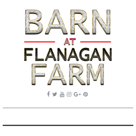
S
k
i
p
t
o
c
o
n
t
e
n
t