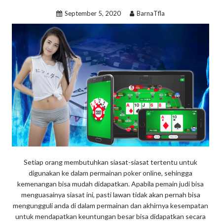
September 5, 2020
BarnaTfla
Setiap orang membutuhkan siasat-siasat tertentu untuk
digunakan ke dalam permainan poker online, sehingga
kemenangan bisa mudah didapatkan. Apabila pemain judi bisa
menguasainya siasat ini, pasti lawan tidak akan pernah bisa
mengungguli anda di dalam permainan dan akhirnya kesempatan
untuk mendapatkan keuntungan besar bisa didapatkan secara