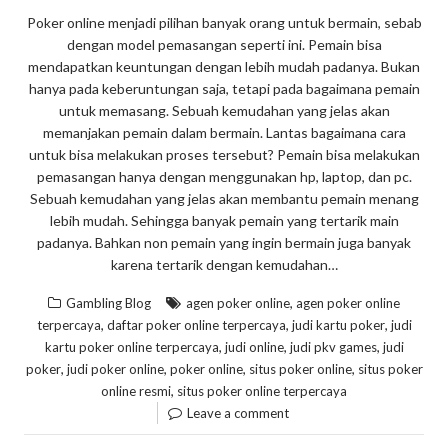
Poker online menjadi pilihan banyak orang untuk bermain, sebab
dengan model pemasangan seperti ini. Pemain bisa
mendapatkan keuntungan dengan lebih mudah padanya. Bukan
hanya pada keberuntungan saja, tetapi pada bagaimana pemain
untuk memasang. Sebuah kemudahan yang jelas akan
memanjakan pemain dalam bermain. Lantas bagaimana cara
untuk bisa melakukan proses tersebut? Pemain bisa melakukan
pemasangan hanya dengan menggunakan hp, laptop, dan pc.
Sebuah kemudahan yang jelas akan membantu pemain menang
lebih mudah. Sehingga banyak pemain yang tertarik main
padanya. Bahkan non pemain yang ingin bermain juga banyak
karena tertarik dengan kemudahan…
,
Gambling Blog
agen poker online
agen poker online
,
,
,
terpercaya
daftar poker online terpercaya
judi kartu poker
judi
,
,
,
kartu poker online terpercaya
judi online
judi pkv games
judi
,
,
,
,
poker
judi poker online
poker online
situs poker online
situs poker
,
online resmi
situs poker online terpercaya
Leave a comment