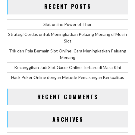
RECENT POSTS
Slot online Power of Thor
Strategi Cerdas untuk Meningkatkan Peluang Menang di Mesin
Slot
Trik dan Pola Bermain Slot Online: Cara Meningkatkan Peluang
Menang
Kecanggihan Judi Slot Gacor Online Terbaru di Masa Kini
Hack Poker Online dengan Metode Pemasangan Berkualitas
RECENT COMMENTS
ARCHIVES