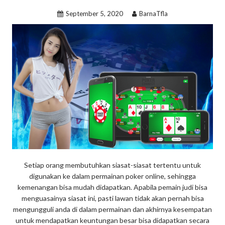
September 5, 2020
BarnaTfla
Setiap orang membutuhkan siasat-siasat tertentu untuk
digunakan ke dalam permainan poker online, sehingga
kemenangan bisa mudah didapatkan. Apabila pemain judi bisa
menguasainya siasat ini, pasti lawan tidak akan pernah bisa
mengungguli anda di dalam permainan dan akhirnya kesempatan
untuk mendapatkan keuntungan besar bisa didapatkan secara