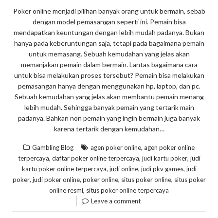
Poker online menjadi pilihan banyak orang untuk bermain, sebab
dengan model pemasangan seperti ini. Pemain bisa
mendapatkan keuntungan dengan lebih mudah padanya. Bukan
hanya pada keberuntungan saja, tetapi pada bagaimana pemain
untuk memasang. Sebuah kemudahan yang jelas akan
memanjakan pemain dalam bermain. Lantas bagaimana cara
untuk bisa melakukan proses tersebut? Pemain bisa melakukan
pemasangan hanya dengan menggunakan hp, laptop, dan pc.
Sebuah kemudahan yang jelas akan membantu pemain menang
lebih mudah. Sehingga banyak pemain yang tertarik main
padanya. Bahkan non pemain yang ingin bermain juga banyak
karena tertarik dengan kemudahan…
,
Gambling Blog
agen poker online
agen poker online
,
,
,
terpercaya
daftar poker online terpercaya
judi kartu poker
judi
,
,
,
kartu poker online terpercaya
judi online
judi pkv games
judi
,
,
,
,
poker
judi poker online
poker online
situs poker online
situs poker
,
online resmi
situs poker online terpercaya
Leave a comment