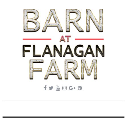
S
k
i
p
t
o
c
o
n
t
e
n
t