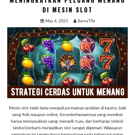
MENINGKATKAN PELUANG MENANG
DI MESIN SLOT
May 6, 2025
BarnaTfla
Mesin slot telah lama menjadi permainan andalan di kasino, baik
yang fisik maupun online. Kesederhanaannya yang memikat
hanya memasukkan uang, menarik tuas, dan berharap simbol-
simbol berbaris menjadikan slot sangat digemari. Walaupun
permainan ini sepenuhnya bergantung pada keberuntungan,