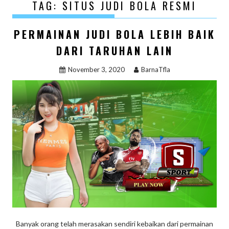
TAG:
SITUS JUDI BOLA RESMI
PERMAINAN JUDI BOLA LEBIH BAIK
DARI TARUHAN LAIN
November 3, 2020
BarnaTfla
Banyak orang telah merasakan sendiri kebaikan dari permainan