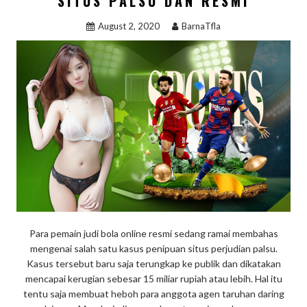
SITUS PALSU DAN RESMI
August 2, 2020
BarnaTfla
Para pemain judi bola online resmi sedang ramai membahas
mengenai salah satu kasus penipuan situs perjudian palsu.
Kasus tersebut baru saja terungkap ke publik dan dikatakan
mencapai kerugian sebesar 15 miliar rupiah atau lebih. Hal itu
tentu saja membuat heboh para anggota agen taruhan daring