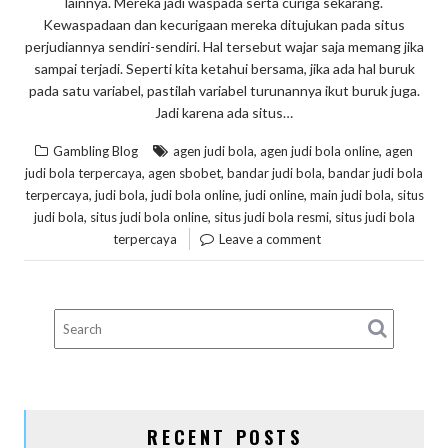
lainnya. Mereka jadi waspada serta curiga sekarang.
Kewaspadaan dan kecurigaan mereka ditujukan pada situs
perjudiannya sendiri-sendiri. Hal tersebut wajar saja memang jika
sampai terjadi. Seperti kita ketahui bersama, jika ada hal buruk
pada satu variabel, pastilah variabel turunannya ikut buruk juga.
Jadi karena ada situs…
,
,
Gambling Blog
agen judi bola
agen judi bola online
agen
,
,
,
judi bola terpercaya
agen sbobet
bandar judi bola
bandar judi bola
,
,
,
,
,
terpercaya
judi bola
judi bola online
judi online
main judi bola
situs
,
,
,
judi bola
situs judi bola online
situs judi bola resmi
situs judi bola
terpercaya
Leave a comment
RECENT POSTS