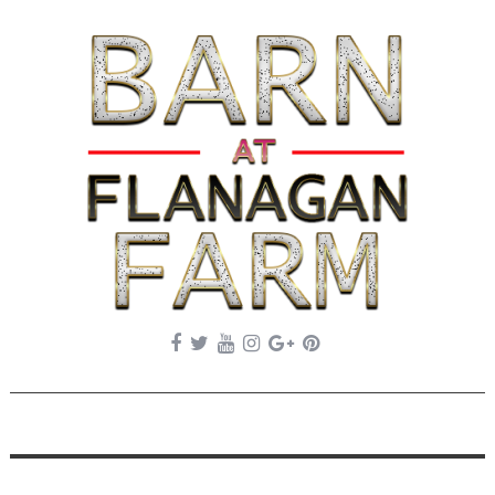
S
k
i
p
t
o
c
o
n
t
e
n
t