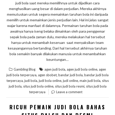
judi bola saat mereka memilihnya untuk dijadikan cara
menghasilkan uang besar di dalam perjudian. Mereka akhirnya
memutuskan untuk segera memainkan taruhan bola ini daripada
memilih untuk memainkan jenis perjudian lain. Hal ini jelas sangat
wajar karena manfaat di dalamnya. Permainan taruhan bola pada
awalnya hanya iseng belaka dimainkan oleh para penggemar
sepak bola pada zaman dulu, mereka melakukan hal tersebut
hanya untuk menambah keseruan saat menyaksikan team
kesayangannya bertanding. Dari hal tersebut akhirnya taruhan
bola semakin banyak dilakukan manusia untuk menambahkan
keuntungan…
,
,
Gambling Blog
agen judi bola
agen judi bola online
agen
,
,
,
judi bola terpercaya
agen sbobet
bandar judi bola
bandar judi bola
,
,
,
,
,
terpercaya
judi bola
judi bola online
judi online
main judi bola
situs
,
,
,
judi bola
situs judi bola online
situs judi bola resmi
situs judi bola
terpercaya
Leave a comment
RICUH PEMAIN JUDI BOLA BAHAS