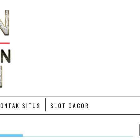
KONTAK SITUS
SLOT GACOR
0