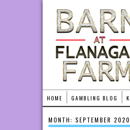
S
k
i
p
t
o
c
o
n
t
e
n
t
HOME
GAMBLING BLOG
MONTH:
SEPTEMBER 202