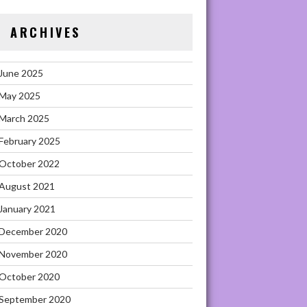
ARCHIVES
June 2025
May 2025
March 2025
February 2025
October 2022
August 2021
January 2021
December 2020
November 2020
October 2020
September 2020