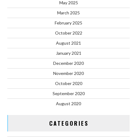
May 2025
March 2025
February 2025
October 2022
August 2021
January 2021
December 2020
November 2020
October 2020
September 2020
August 2020
CATEGORIES