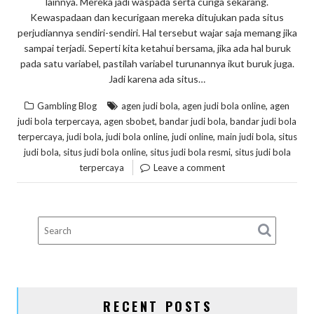
lainnya. Mereka jadi waspada serta curiga sekarang.
Kewaspadaan dan kecurigaan mereka ditujukan pada situs
perjudiannya sendiri-sendiri. Hal tersebut wajar saja memang jika
sampai terjadi. Seperti kita ketahui bersama, jika ada hal buruk
pada satu variabel, pastilah variabel turunannya ikut buruk juga.
Jadi karena ada situs…
,
,
Gambling Blog
agen judi bola
agen judi bola online
agen
,
,
,
judi bola terpercaya
agen sbobet
bandar judi bola
bandar judi bola
,
,
,
,
,
terpercaya
judi bola
judi bola online
judi online
main judi bola
situs
,
,
,
judi bola
situs judi bola online
situs judi bola resmi
situs judi bola
terpercaya
Leave a comment
RECENT POSTS