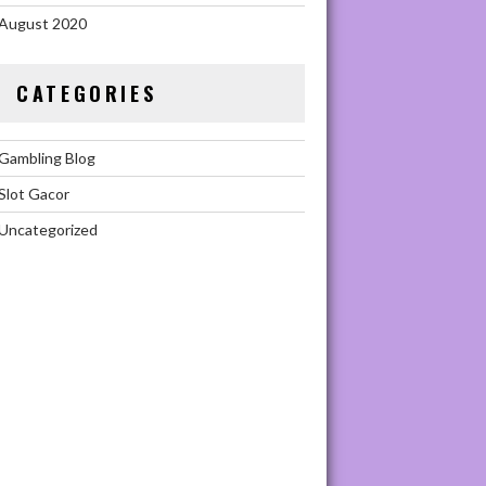
August 2020
CATEGORIES
Gambling Blog
Slot Gacor
Uncategorized