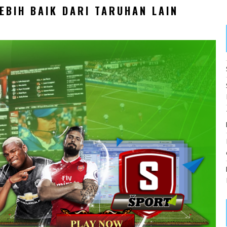
EBIH BAIK DARI TARUHAN LAIN