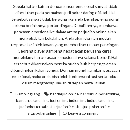
Segala hal berkaitan dengan unsur emosional sangat tidak
diperlukan pada permainan judi poker daring official. Hal
tersebut sangat tidak berguna jika anda bersikap emosional
selama berjalannya pertandingan. Kebalikannya, membawa
perasaan emosional ke dalam arena perjudian online akan
menyebabkan kekalahan. Anda akan dengan mudah
terprovokasi oleh lawan yang memberikan umpan pancingan.
Seorang player gambling hebat akan berusaha keras
menghilangkan perasaan emosionalnya selama berjudi. Hal
tersebut dikarenakan mereka sudah jauh berpengalaman
dibandingkan kalian semua. Dengan menghilangkan perasaan
emosional, maka anda bisa lebih berkonsentrasi serta fokus
dalam menghadapi lawan di depan mata. Itulah…
,
,
Gambling Blog
bandarjudionline
bandarjudipokeronline
,
,
,
,
bandarpokeronline
judi online
judionline
judipokeronline
,
,
,
judipokerterbaik
situsjudionline
situsjudipokeronline
situspokeronline
Leave a comment