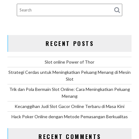
RECENT POSTS
Slot online Power of Thor
Strategi Cerdas untuk Meningkatkan Peluang Menang di Mesin
Slot
Trik dan Pola Bermain Slot Online: Cara Meningkatkan Peluang
Menang
Kecanggihan Judi Slot Gacor Online Terbaru di Masa Kini
Hack Poker Online dengan Metode Pemasangan Berkualitas
RECENT COMMENTS