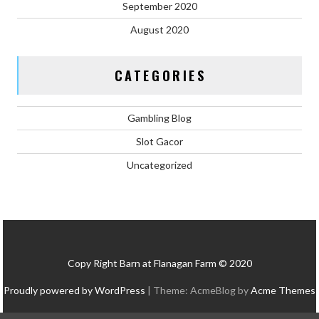
September 2020
August 2020
CATEGORIES
Gambling Blog
Slot Gacor
Uncategorized
Copy Right Barn at Flanagan Farm © 2020
Proudly powered by WordPress
|
Theme: AcmeBlog by
Acme Themes