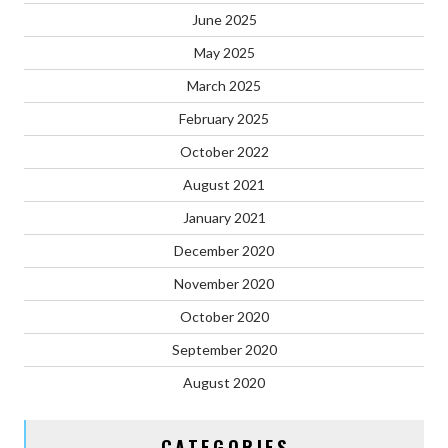
June 2025
May 2025
March 2025
February 2025
October 2022
August 2021
January 2021
December 2020
November 2020
October 2020
September 2020
August 2020
CATEGORIES