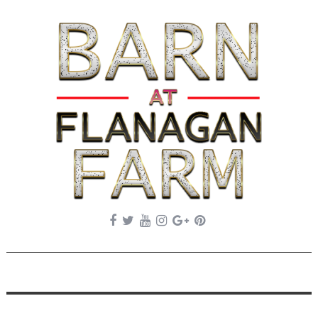
S
k
i
p
t
o
c
o
n
t
e
n
t