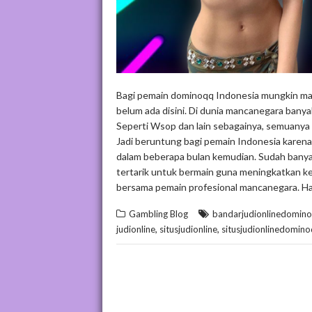
Bagi pemain dominoqq Indonesia mungkin mas
belum ada disini. Di dunia mancanegara banyak
Seperti Wsop dan lain sebagainya, semuany
Jadi beruntung bagi pemain Indonesia karena
dalam beberapa bulan kemudian. Sudah banya
tertarik untuk bermain guna meningkatkan 
bersama pemain profesional mancanegara. Hal 
Gambling Blog
bandarjudionlinedomin
,
,
judionline
situsjudionline
situsjudionlinedomin