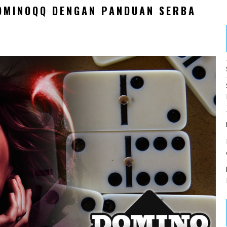
OMINOQQ DENGAN PANDUAN SERBA